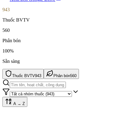
943
Thuốc BVTV
560
Phân bón
100%
Sẵn sàng
Thuốc BVTV
943
Phân bón
560
A → Z
Nhóm
Công
#
Tên thương mại
Hoạt chất
S
thuốc
dụng