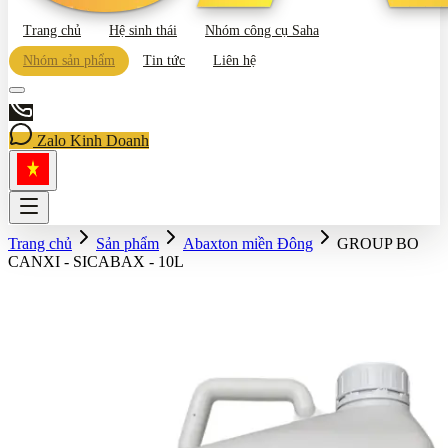
Trang chủ
Hệ sinh thái
Nhóm công cụ Saha
Nhóm sản phẩm
Tin tức
Liên hệ
Zalo Kinh Doanh
Trang chủ
Sản phẩm
Abaxton miền Đông
GROUP BO
CANXI - SICABAX - 10L