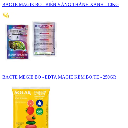
BACTE MAGIE BO - BIẾN VÀNG THÀNH XANH - 10KG
BACTE MEGIE BO - EDTA MAGIE KẼM.BO.TE - 250GR