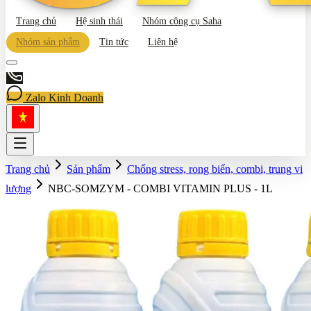
Trang chủ
Hệ sinh thái
Nhóm công cụ Saha
Nhóm sản phẩm
Tin tức
Liên hệ
Zalo Kinh Doanh
Trang chủ
Sản phẩm
Chống stress, rong biển, combi, trung vi
lượng
NBC-SOMZYM - COMBI VITAMIN PLUS - 1L