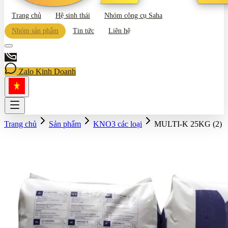
Trang chủ
Hệ sinh thái
Nhóm công cụ Saha
Nhóm sản phẩm
Tin tức
Liên hệ
Zalo Kinh Doanh
Trang chủ
Sản phẩm
KNO3 các loại
MULTI-K 25KG (2)