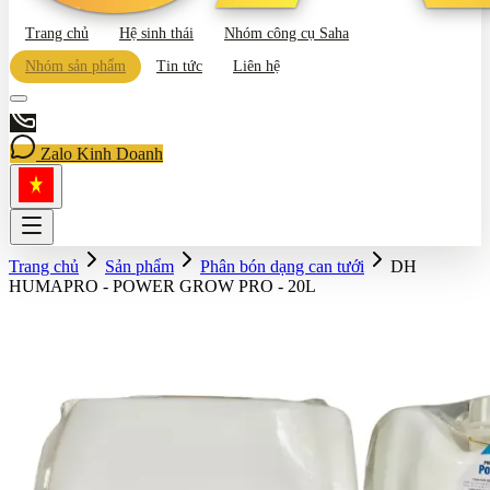
Trang chủ
Hệ sinh thái
Nhóm công cụ Saha
Nhóm sản phẩm
Tin tức
Liên hệ
Zalo Kinh Doanh
Trang chủ
Sản phẩm
Phân bón dạng can tưới
DH
HUMAPRO - POWER GROW PRO - 20L