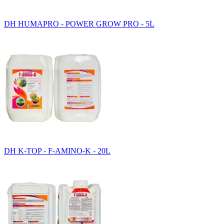
DH HUMAPRO - POWER GROW PRO - 5L
DH K-TOP - F-AMINO-K - 20L