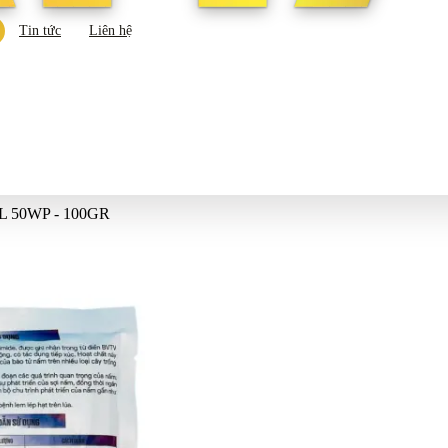
Tin tức
Liên hệ
 50WP - 100GR