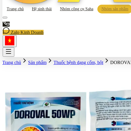
Trang chủ
Hệ sinh thái
Nhóm công cụ Saha
Nhóm sản phẩm
Zalo Kinh Doanh
Trang chủ
Sản phẩm
Thuốc bệnh dạng cốm, bột
DOROVAL