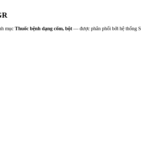
GR
nh mục
Thuốc bệnh dạng cốm, bột
— được phân phối bởi hệ thống 