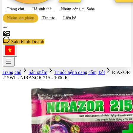
Trang chủ
Hệ sinh thái
Nhóm công cụ Saha
Nhóm sản phẩm
Tin tức
Liên hệ
Zalo Kinh Doanh
Trang chủ
Sản phẩm
Thuốc bệnh dạng cốm, bột
RIAZOR
215WP - NIRAZOR 215 - 100GR