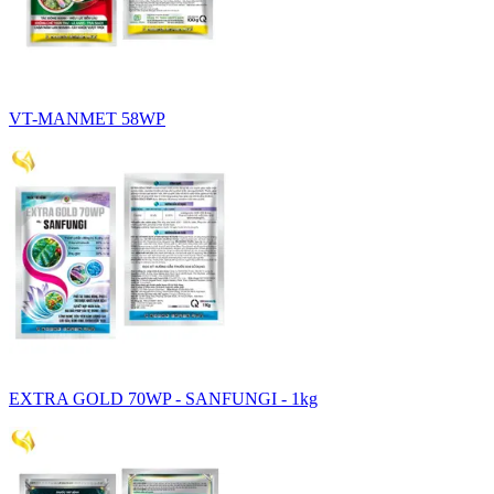
VT-MANMET 58WP
EXTRA GOLD 70WP - SANFUNGI - 1kg