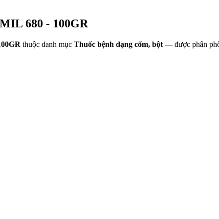
IL 680 - 100GR
100GR
thuộc danh mục
Thuốc bệnh dạng cốm, bột
— được phân phố