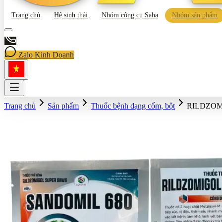
Trang chủ
Hệ sinh thái
Nhóm công cụ Saha
Nhóm sản phẩm
Zalo Kinh Doanh
Trang chủ
Sản phẩm
Thuốc bệnh dạng cốm, bột
RILDZOM