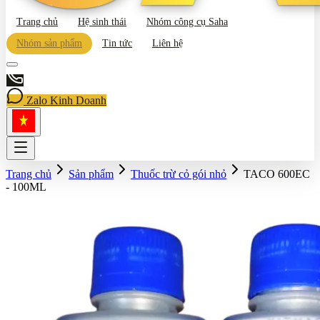
Trang chủ
Hệ sinh thái
Nhóm công cụ Saha
Nhóm sản phẩm
Tin tức
Liên hệ
Zalo Kinh Doanh
Trang chủ
Sản phẩm
Thuốc trừ cỏ gói nhỏ
TACO 600EC
- 100ML