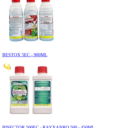
BESTOX 5EC - 900ML
BISECTOR 500EC - RAYXANRO 500 - 450ML