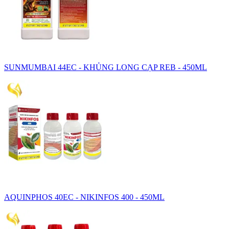
SUNMUMBAI 44EC - KHỦNG LONG CẠP REB - 450ML
AQUINPHOS 40EC - NIKINFOS 400 - 450ML