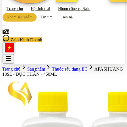
Trang chủ
Hệ sinh thái
Nhóm công cụ Saha
Nhóm sản phẩm
Tin tức
Liên hệ
Zalo Kinh Doanh
Trang chủ
Sản phẩm
Thuốc sâu dạng EC
APASHUANG
18SL - ĐỤC THÂN - 450ML