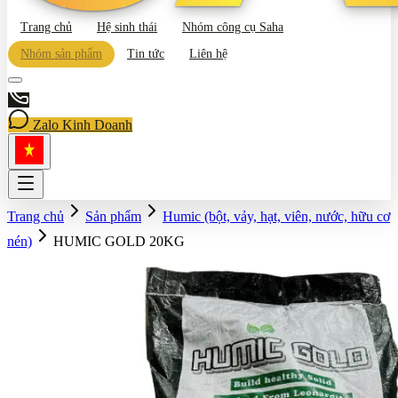
Trang chủ
Hệ sinh thái
Nhóm công cụ Saha
Nhóm sản phẩm
Tin tức
Liên hệ
Zalo Kinh Doanh
Trang chủ
Sản phẩm
Humic (bột, vảy, hạt, viên, nước, hữu cơ
nén)
HUMIC GOLD 20KG