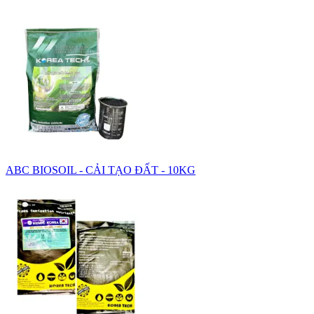
ABC BIOSOIL - CẢI TẠO ĐẤT - 10KG