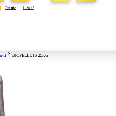
Tin tức
Liên hệ
nén)
BIOPELLETS 25KG