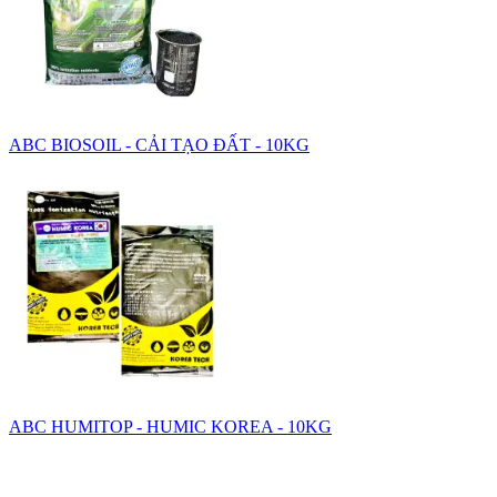
ABC BIOSOIL - CẢI TẠO ĐẤT - 10KG
ABC HUMITOP - HUMIC KOREA - 10KG