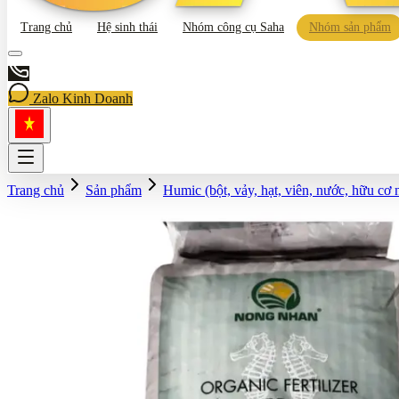
Trang chủ
Hệ sinh thái
Nhóm công cụ Saha
Nhóm sản phẩm
Zalo Kinh Doanh
Trang chủ
Sản phẩm
Humic (bột, vảy, hạt, viên, nước, hữu cơ 