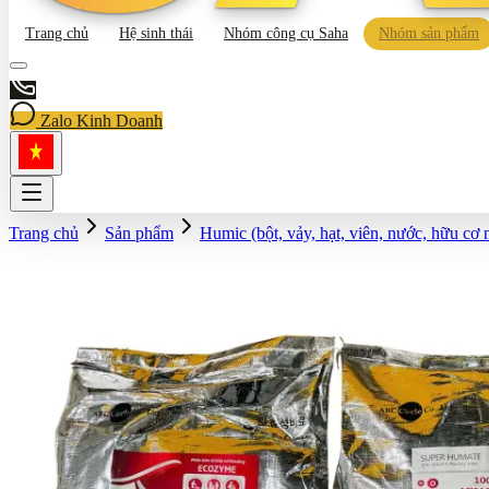
Trang chủ
Hệ sinh thái
Nhóm công cụ Saha
Nhóm sản phẩm
Zalo Kinh Doanh
Trang chủ
Sản phẩm
Humic (bột, vảy, hạt, viên, nước, hữu cơ 