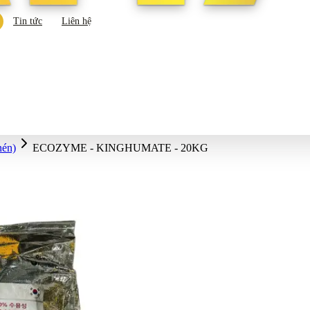
Tin tức
Liên hệ
nén)
ECOZYME - KINGHUMATE - 20KG