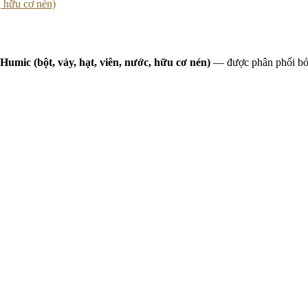
, hữu cơ nén)
Humic (bột, vảy, hạt, viên, nước, hữu cơ nén)
— được phân phối bở