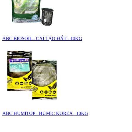
ABC BIOSOIL - CẢI TẠO ĐẤT - 10KG
ABC HUMITOP - HUMIC KOREA - 10KG