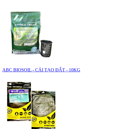
ABC BIOSOIL - CẢI TẠO ĐẤT - 10KG