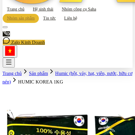
Trang chủ
Hệ sinh thái
Nhóm công cụ Saha
Nhóm sản phẩm
Tin tức
Liên hệ
Zalo Kinh Doanh
Trang chủ
Sản phẩm
Humic (bột, vảy, hạt, viên, nước, hữu cơ
nén)
HUMIC KOREA 1KG