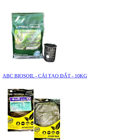
ABC BIOSOIL - CẢI TẠO ĐẤT - 10KG