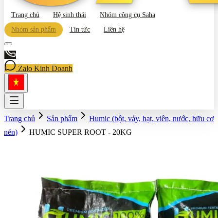
Trang chủ
Hệ sinh thái
Nhóm công cụ Saha
Nhóm sản phẩm
Tin tức
Liên hệ
Zalo Kinh Doanh
Trang chủ
Sản phẩm
Humic (bột, vảy, hạt, viên, nước, hữu cơ
nén)
HUMIC SUPER ROOT - 20KG