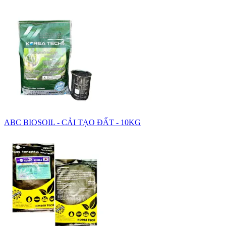
ABC BIOSOIL - CẢI TẠO ĐẤT - 10KG