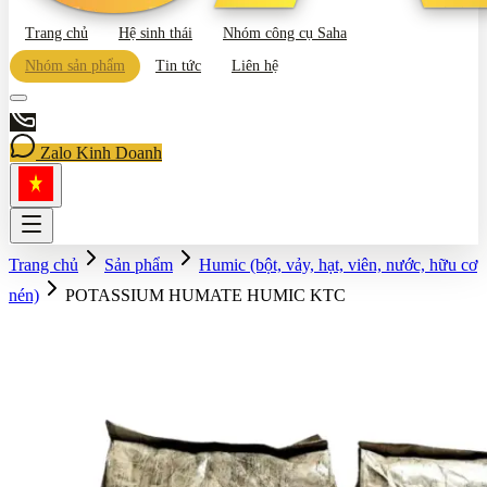
Trang chủ
Hệ sinh thái
Nhóm công cụ Saha
Nhóm sản phẩm
Tin tức
Liên hệ
Zalo Kinh Doanh
Trang chủ
Sản phẩm
Humic (bột, vảy, hạt, viên, nước, hữu cơ
nén)
POTASSIUM HUMATE HUMIC KTC