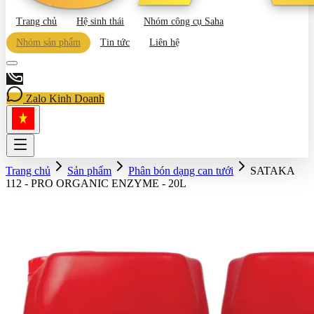
Trang chủ
Hệ sinh thái
Nhóm công cụ Saha
Nhóm sản phẩm
Tin tức
Liên hệ
Zalo Kinh Doanh
Trang chủ
Sản phẩm
Phân bón dạng can tưới
SATAKA
112 - PRO ORGANIC ENZYME - 20L