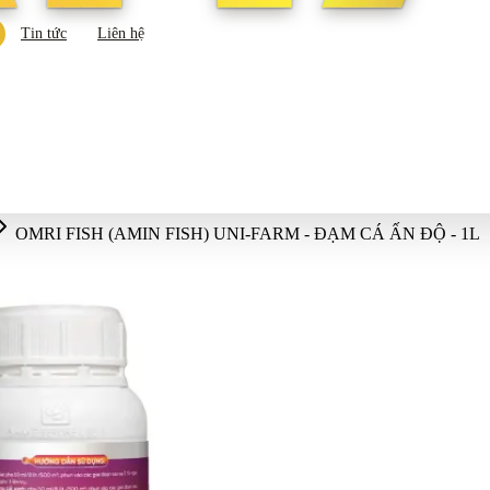
Tin tức
Liên hệ
OMRI FISH (AMIN FISH) UNI-FARM - ĐẠM CÁ ẤN ĐỘ - 1L