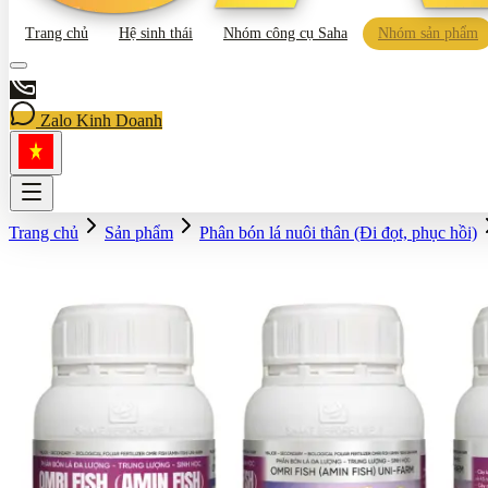
Trang chủ
Hệ sinh thái
Nhóm công cụ Saha
Nhóm sản phẩm
Zalo Kinh Doanh
Trang chủ
Sản phẩm
Phân bón lá nuôi thân (Đi đọt, phục hồi)