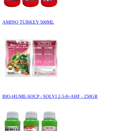
AMINO TURKEY 500ML
BIO-HUME-SOCP - SOLVI 2-5-8+AHF - 250GR