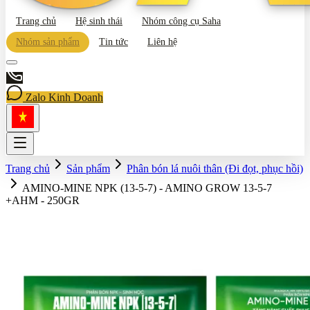
Trang chủ
Hệ sinh thái
Nhóm công cụ Saha
Nhóm sản phẩm
Tin tức
Liên hệ
Zalo Kinh Doanh
Trang chủ
Sản phẩm
Phân bón lá nuôi thân (Đi đọt, phục hồi)
AMINO-MINE NPK (13-5-7) - AMINO GROW 13-5-7
+AHM - 250GR