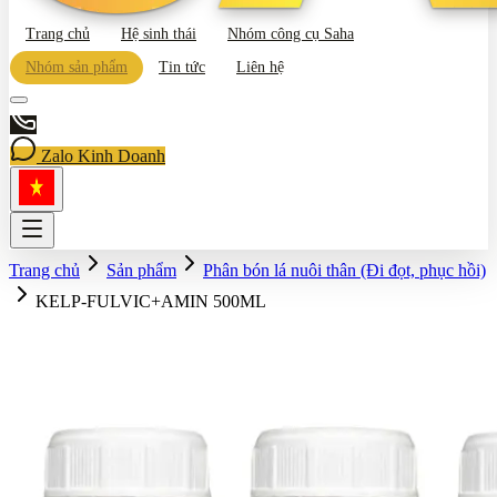
Trang chủ
Hệ sinh thái
Nhóm công cụ Saha
Nhóm sản phẩm
Tin tức
Liên hệ
Zalo Kinh Doanh
Trang chủ
Sản phẩm
Phân bón lá nuôi thân (Đi đọt, phục hồi)
KELP-FULVIC+AMIN 500ML