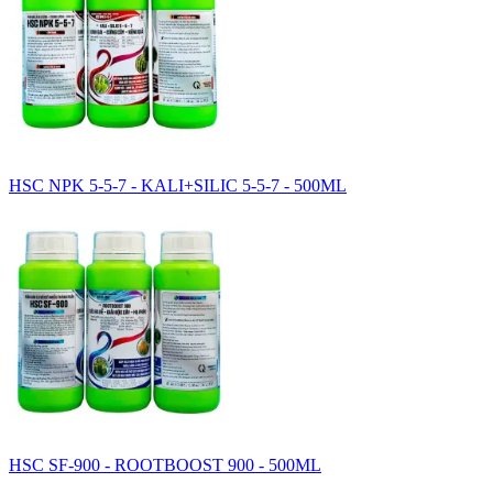
HSC NPK 5-5-7 - KALI+SILIC 5-5-7 - 500ML
HSC SF-900 - ROOTBOOST 900 - 500ML