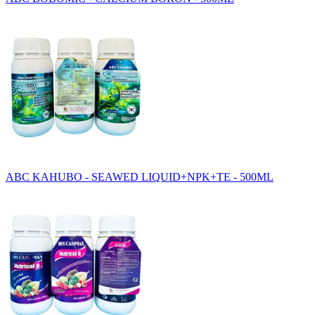
ABC KAHUBO - SEAWED LIQUID+NPK+TE - 500ML