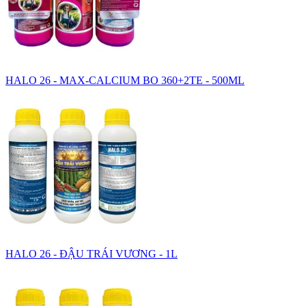
HALO 26 - MAX-CALCIUM BO 360+2TE - 500ML
HALO 26 - ĐẬU TRÁI VƯƠNG - 1L