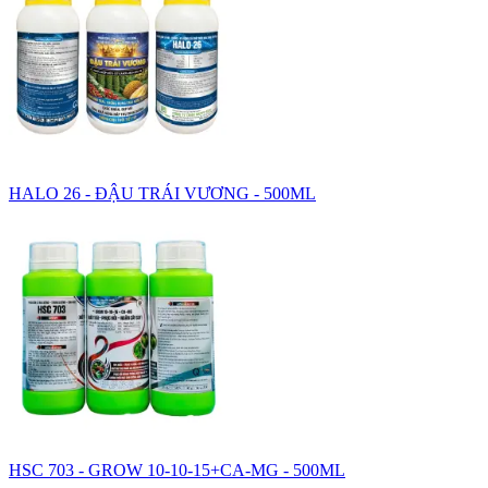
HALO 26 - ĐẬU TRÁI VƯƠNG - 500ML
HSC 703 - GROW 10-10-15+CA-MG - 500ML