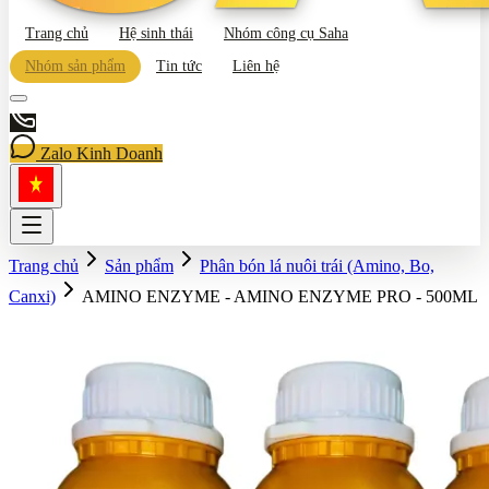
Trang chủ
Hệ sinh thái
Nhóm công cụ Saha
Nhóm sản phẩm
Tin tức
Liên hệ
Zalo Kinh Doanh
Trang chủ
Sản phẩm
Phân bón lá nuôi trái (Amino, Bo,
Canxi)
AMINO ENZYME - AMINO ENZYME PRO - 500ML