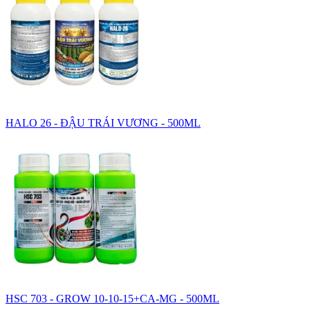
HALO 26 - ĐẬU TRÁI VƯƠNG - 500ML
HSC 703 - GROW 10-10-15+CA-MG - 500ML