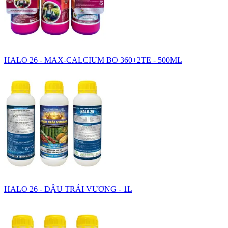
HALO 26 - MAX-CALCIUM BO 360+2TE - 500ML
HALO 26 - ĐẬU TRÁI VƯƠNG - 1L