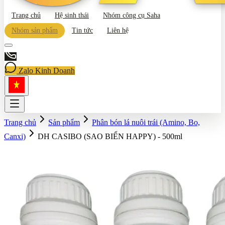
Trang chủ
Hệ sinh thái
Nhóm công cụ Saha
Nhóm sản phẩm
Tin tức
Liên hệ
Zalo Kinh Doanh
Trang chủ
Sản phẩm
Phân bón lá nuôi trái (Amino, Bo,
Canxi)
DH CASIBO (SAO BIỂN HAPPY) - 500ml