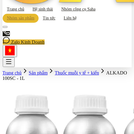
Trang chủ
Hệ sinh thái
Nhóm công cụ Saha
Nhóm sản phẩm
Tin tức
Liên hệ
Zalo Kinh Doanh
Trang chủ
Sản phẩm
Thuốc muỗi y tế + kiến
ALKADO
100SC - 1L