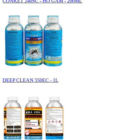
CONKET 240SC - HỔ GẦM - 200ML
DEEP CLEAN 550EC - 1L