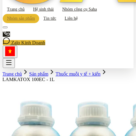
Trang chủ
Hệ sinh thái
Nhóm công cụ Saha
Nhóm sản phẩm
Tin tức
Liên hệ
Zalo Kinh Doanh
Trang chủ
Sản phẩm
Thuốc muỗi y tế + kiến
LAMKATOX 100EC - 1L