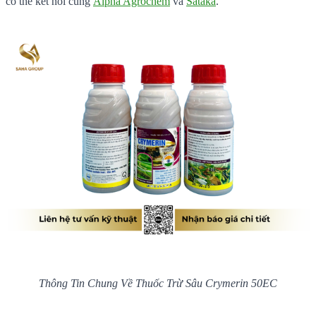
có thể kết nối cùng
Alpha Agrochem
và
Sataka
.
Thông Tin Chung Về Thuốc Trừ Sâu Crymerin 50EC