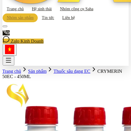
Trang chủ
Hệ sinh thái
Nhóm công cụ Saha
Nhóm sản phẩm
Tin tức
Liên hệ
Zalo Kinh Doanh
Trang chủ
Sản phẩm
Thuốc sâu dạng EC
CRYMERIN
50EC - 450ML