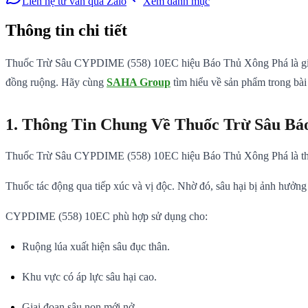
Liên hệ tư vấn qua Zalo
Xem danh mục
Thông tin chi tiết
Thuốc Trừ Sâu CYPDIME (558) 10EC hiệu Báo Thủ Xông Phá là giải ph
đồng ruộng. Hãy cùng
SAHA Group
tìm hiểu về sản phẩm trong bài 
1. Thông Tin Chung Về Thuốc Trừ Sâu Bá
Thuốc Trừ Sâu CYPDIME (558) 10EC hiệu Báo Thủ Xông Phá là thu
Thuốc tác động qua tiếp xúc và vị độc. Nhờ đó, sâu hại bị ảnh hưởng 
CYPDIME (558) 10EC phù hợp sử dụng cho:
Ruộng lúa xuất hiện sâu đục thân.
Khu vực có áp lực sâu hại cao.
Giai đoạn sâu non mới nở.