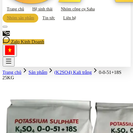
Trang chủ
Hệ sinh thái
Nhóm công cụ Saha
Nhóm sản phẩm
Tin tức
Liên hệ
Zalo Kinh Doanh
Trang chủ
Sản phẩm
(K2SO4) Kali trắng
0-0-51+18S
25KG