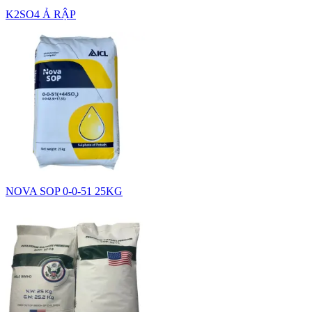
K2SO4 Ả RẬP
NOVA SOP 0-0-51 25KG