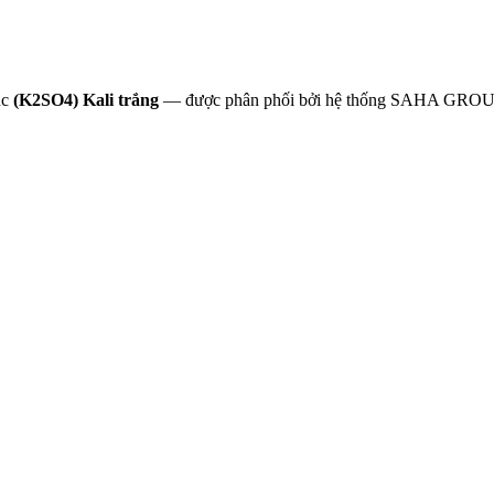
ục
(K2SO4) Kali trắng
— được phân phối bởi hệ thống SAHA GROUP v