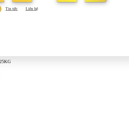
Tin tức
Liên hệ
 25KG