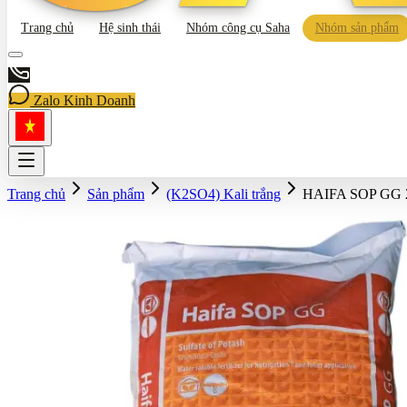
Trang chủ
Hệ sinh thái
Nhóm công cụ Saha
Nhóm sản phẩm
Zalo Kinh Doanh
Trang chủ
Sản phẩm
(K2SO4) Kali trắng
HAIFA SOP GG